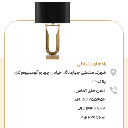
راه‌های ارتباطی
شهرک صنعتی چهاردنگه, خیابان چهارم آلومینیوم کاران,
پلاک39
تلفن های تماس:
021-55255452
54 59 144 0901
71 76 649 0912