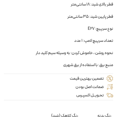
قطر بالای شید: 18 سانتی‌متر
قطر پایین شید: 35 سانتی‌متر
نوع سرپیچ: E27
تعداد سرپیچ لامپ: 1 عدد
نحوه روشن ، خاموش کردن: به وسیله سیم کلید دار
منبع برق: با استفاده از برق شهری
تضمین بهترین قیمت
ضمانت اصل بودن
تحـویــل اکسپـرس
رنگ بدنه
رنگ کلاهک (شید)