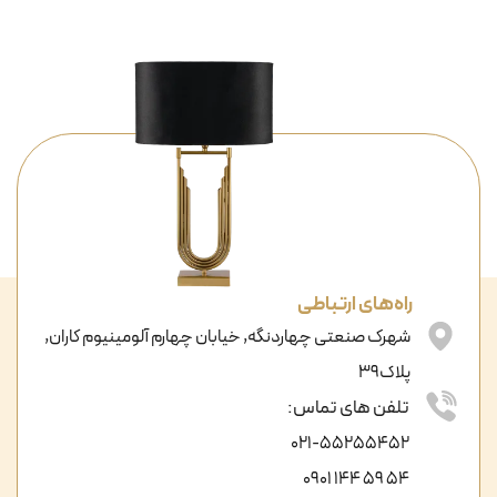
راه‌های ارتباطی
شهرک صنعتی چهاردنگه, خیابان چهارم آلومینیوم کاران,
پلاک39
تلفن های تماس:
021-55255452
54 59 144 0901