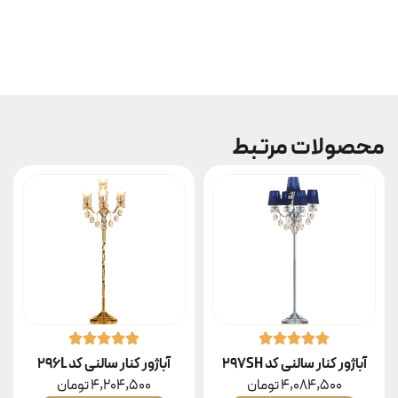
محصولات مرتبط
آباژور کنار سالنی کد 297SH
آباژور کنار سالنی کد 296L
4,084,500
تومان
4,204,500
تومان