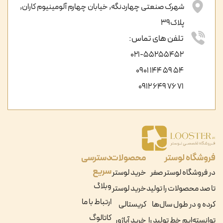
شهرک صنعتی چهاردنگه, خیابان چهارم آلومینیوم کاران,
پلاک39
تلفن های تماس:
021-55255452
54 59 144 0901
71 76 649 0912
فروشگاه لوستر
محصولات
دسترسی
سریع
در فروشگاه لوستر صفر
خرید لوستر
وبلاگ
تا صد محصولات را تولید
خرید لوستر
ارتباط با ما
کرده و در طول سال‌ها
کریستالی
کاتالوگ
توانسته‌ایم خط تولید را
خرید آباژور