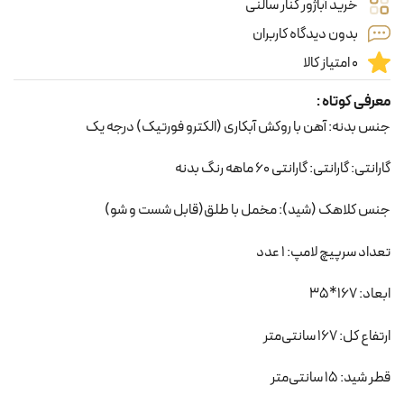
خرید آباژور کنار سالنی
بدون دیدگاه کاربران
0 امتیاز کالا
معرفی کوتاه :
جنس بدنه: آهن با روکش آبکاری (الکترو فورتیک) درجه یک
گارانتی: گارانتی: گارانتی 60 ماهه رنگ بدنه
جنس کلاهک (شید): مخمل با طلق(قابل شست و شو)
تعداد سرپیچ لامپ: 1 عدد
ابعاد: 167*35
ارتفاع کل: 167 سانتی‌متر
قطر شید: 15 سانتی‌متر