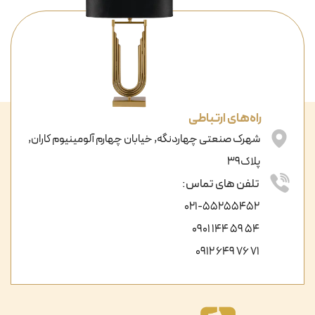
راه‌های ارتباطی
شهرک صنعتی چهاردنگه, خیابان چهارم آلومینیوم کاران,
پلاک39
تلفن های تماس:
021-55255452
54 59 144 0901
71 76 649 0912