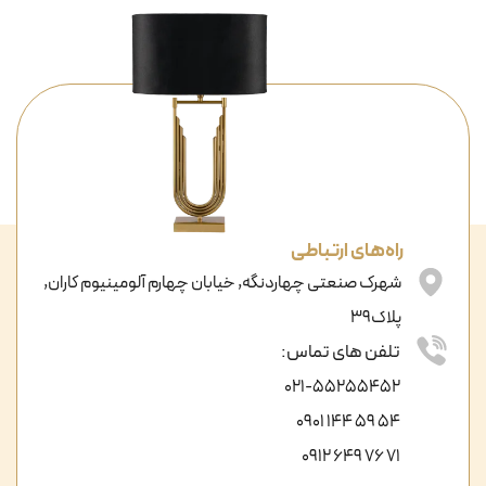
راه‌های ارتباطی
شهرک صنعتی چهاردنگه, خیابان چهارم آلومینیوم کاران,
پلاک39
تلفن های تماس:
021-55255452
54 59 144 0901
71 76 649 0912