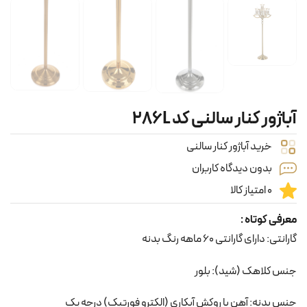
آباژور کنار سالنی کد 286L
خرید آباژور کنار سالنی
بدون دیدگاه کاربران
0 امتیاز کالا
معرفی کوتاه :
گارانتی: دارای گارانتی 60 ماهه رنگ بدنه
جنس کلاهک (شید): بلور
جنس بدنه: آهن با روکش آبکاری (الکترو فورتیک) درجه یک