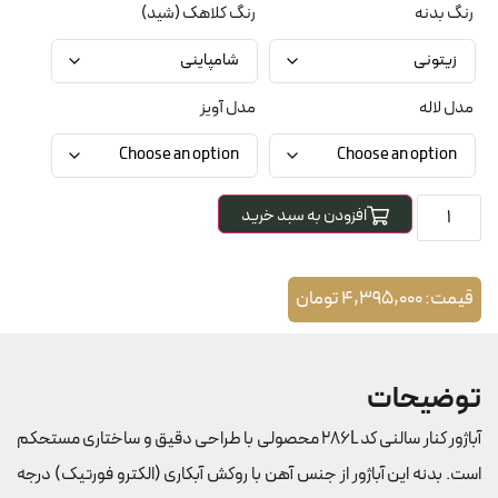
رنگ بدنه
رنگ کلاهک (شید)
مدل لاله
مدل آویز
افزودن به سبد خرید
قیمت:
4,395,000
تومان
توضیحات
آباژور کنار سالنی کد 286L محصولی با طراحی دقیق و ساختاری مستحکم
است. بدنه این آباژور از جنس آهن با روکش آبکاری (الکترو فورتیک) درجه