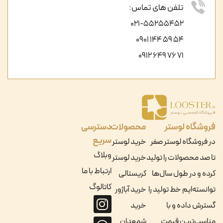
تلفن های تماس:
021-55255452
54 59 144 0901
71 76 649 0912
فروشگاه لوستر
محصولات
دسترسی
سریع
در فروشگاه لوستر صفر
خرید لوستر
وبلاگ
تا صد محصولات را تولید
خرید لوستر
ارتباط با ما
کرده و در طول سال‌ها
کریستالی
کاتالوگ
توانسته‌ایم خط تولید را
خرید آباژور
گسترش داده و با
خرید
مناسب‌ترین قیمت
شمعدان