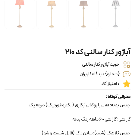
آباژور کنار سالنی کد ۲۱۰
خرید آباژور کنار سالنی
{شماره} دیدگاه کاربران
0 امتیاز کالا
معرفی کوتاه :
جنس بدنه: آهن با روکش آبکاری (الکترو فورتیک) درجه یک
گارانتی: گارانتی 60 ماهه رنگ بدنه
جنس کلاهک (شید): ساتن ترک (قابل شست و شو)