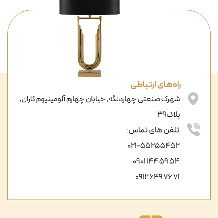
راه‌های ارتباطی
شهرک صنعتی چهاردنگه, خیابان چهارم آلومینیوم کاران,
پلاک39
تلفن های تماس:
021-55255452
54 59 144 0901
71 76 649 0912