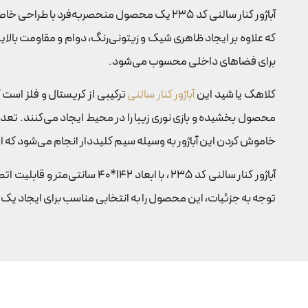
آباژور کنار سالنی کد 235 یک محصول منحصربه‌ف
برای فضاهای داخلی محسوب می‌شود.
کلاهک یا شید این
آباژور کنار سالنی
خاموش کردن این آباژور به وسیله سیم کلیددار انجام می‌شود که است
آباژور کنار سالنی کد 235 ، با ابعاد 142*40 سانتی‌متر و قابلیت اتصال به برق شهری طراحی شده و برای اطمینان بیشتر، با گارانتی 60 ماهه رنگ بدنه توسط
توجه به جزئیات، این محصول را به انتخابی مناسب برای ایجاد یک 