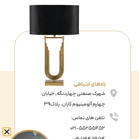
راه‌های ارتباطی
شهرک صنعتی چهاردنگه, خیابان
چهارم آلومینیوم کاران, پلاک39
تلفن های تماس:
021-55255452
54 59 144 0901