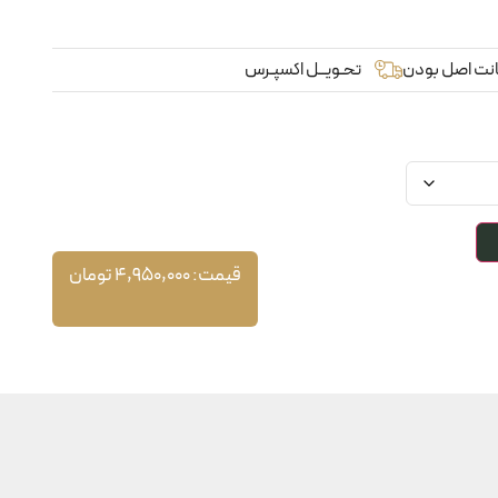
نت اصل بودن
تحـویــل اکسپـرس
قیمت:
4,950,000
تومان