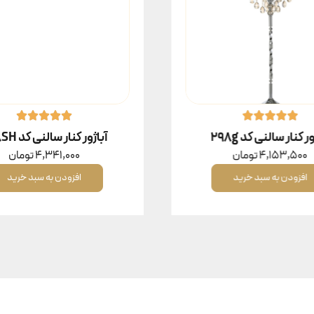
ر کنار سالنی کد 298g
آباژور کنار سالنی کد 298SH
4,153,500
تومان
4,341,000
تومان
افزودن به سبد خرید
افزودن به سبد خرید