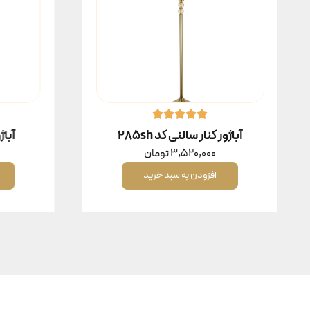
آباژور کنار سالنی کد 285sh
آباژو
3,520,000
تومان
افزودن به سبد خرید