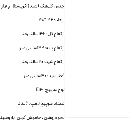
جنس کلاهک (شید):کریستال و فلز
ابعاد: 142*40
ارتفاع کل: 142سانتی‌متر
ارتفاع پایه: 142سانتی‌متر
ارتفاع شید: 20سانتی‌متر
قطر شید: 40سانتی‌متر
نوع سرپیچ: E14
تعداد سرپیچ لامپ: 6عدد
نحوه روشن ، خاموش کردن: به وسیله 