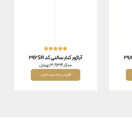
آباژور کنار سالنی کد 296SH
3,934,500
تومان
افزودن به سبد خرید