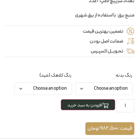
تعداد سرپیچ لامپ: 1عدد
منبع برق: با استفاده از برق شهری
تضمین بهترین قیمت
ضمانت اصل بودن
تحـویــل اکسپـرس
رنگ بدنه
رنگ کلاهک (شید)
افزودن به سبد خرید
قیمت:
982,500
تومان