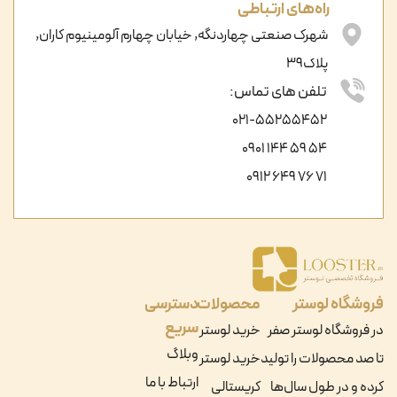
راه‌های ارتباطی
شهرک صنعتی چهاردنگه, خیابان چهارم آلومینیوم کاران,
پلاک39
تلفن های تماس:
021-55255452
54 59 144 0901
71 76 649 0912
فروشگاه لوستر
محصولات
دسترسی
سریع
در فروشگاه لوستر صفر
خرید لوستر
وبلاگ
تا صد محصولات را تولید
خرید لوستر
ارتباط با ما
کرده و در طول سال‌ها
کریستالی