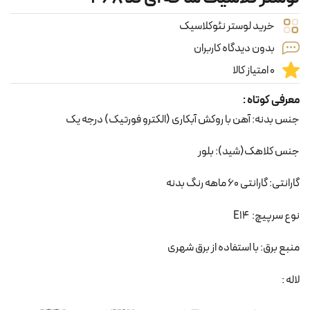
خرید لوستر نئوکلاسیک
بدون دیدگاه کاربران
0 امتیاز کالا
معرفی کوتاه :
جنس بدنه: آهن با روکش آبکاری (الکترو فورتیک) درجه یک
جنس کلاهک(شید): بلور
گارانتی: گارانتی 60 ماهه رنگ بدنه
نوع سرپیچ: E14
منبع برق: با استفاده از برق شهری
لاله :