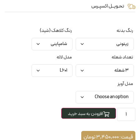
تحـویــل اکسپـرس
رنگ بدنه
رنگ کلاهک (شید)
تعداد شعله
مدل لاله
مدل آویز
افزودن به سبد خرید
قیمت:
3,450,000
تومان