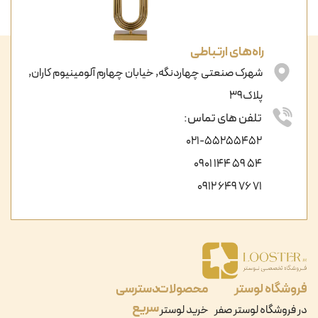
راه‌های ارتباطی
شهرک صنعتی چهاردنگه, خیابان چهارم آلومینیوم کاران,
پلاک39
تلفن های تماس:
021-55255452
54 59 144 0901
71 76 649 0912
فروشگاه لوستر
محصولات
دسترسی
سریع
در فروشگاه لوستر صفر
خرید لوستر