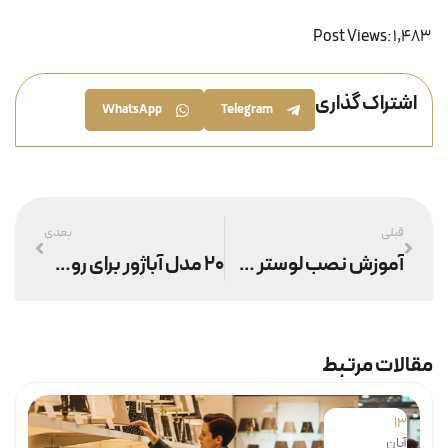
Post Views:
1,483
اشتراک گذاری
WhatsApp
Telegram
قبلی
بعدی
آموزش نصب لوستر سنگین در سقف کاذب
۲۰ مدل آباژور برای روی کنسول + انواع مدل با قیمت
مقالات مرتبط
13
آبان