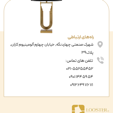
راه‌های ارتباطی
شهرک صنعتی چهاردنگه, خیابان چهارم آلومینیوم کاران,
پلاک39
تلفن های تماس:
021-55255452
54 59 144 0901
71 76 649 0912