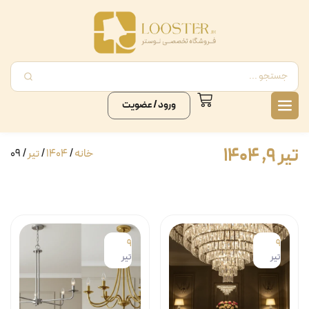
ورود / عضویت
تیر ۹, ۱۴۰۴
خانه
/
1404
/
تیر
/ 09
9
9
تیر
تیر