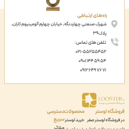
راه‌های ارتباطی
شهرک صنعتی چهاردنگه, خیابان چهارم آلومینیوم کاران,
پلاک39
تلفن های تماس:
021-55255452
54 59 144 0901
71 76 649 0912
فروشگاه لوستر
محصولات
دسترسی
سریع
در فروشگاه لوستر صفر
خرید لوستر
وبلاگ