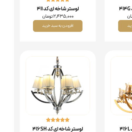
لوستر شاخه ای کد ۴۱۱
ان
2,435,000
تومان
ید
افزودن به سبد خرید
4
لوستر شاخه ای کد 416SH