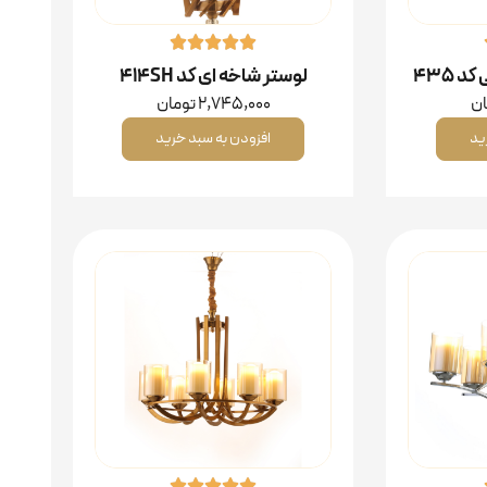
 ۴۳۵
لوستر شاخه ای کد 414SH
ان
2,745,000
تومان
ید
افزودن به سبد خرید