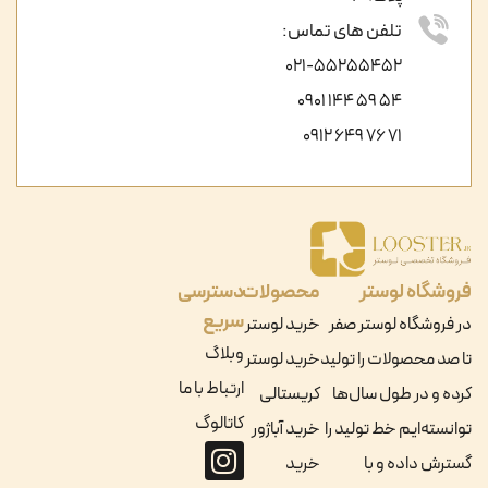
تلفن های تماس:
021-55255452
54 59 144 0901
71 76 649 0912
فروشگاه لوستر
محصولات
دسترسی
سریع
در فروشگاه لوستر صفر
خرید لوستر
وبلاگ
تا صد محصولات را تولید
خرید لوستر
ارتباط با ما
کرده و در طول سال‌ها
کریستالی
کاتالوگ
توانسته‌ایم خط تولید را
خرید آباژور
گسترش داده و با
خرید