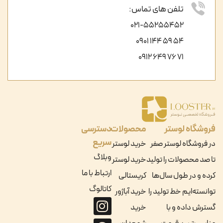
تلفن های تماس:
021-55255452
54 59 144 0901
71 76 649 0912
فروشگاه لوستر
محصولات
دسترسی
سریع
در فروشگاه لوستر صفر
خرید لوستر
وبلاگ
تا صد محصولات را تولید
خرید لوستر
ارتباط با ما
کرده و در طول سال‌ها
کریستالی
کاتالوگ
توانسته‌ایم خط تولید را
خرید آباژور
گسترش داده و با
خرید