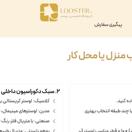
پیگیری سفارش
منزل یا محل کار
۲. سبک دکوراسیون داخلی را فراموش نکنید
ه کنید.
کلاسیک: لوستر کریستالی یا
ا چند طبقه انتخاب بهتری
مدرن: لوسترهای مینیمال،
صنعتی: با متریال فلز، رنگ ت
فرمول تقریبی اندازه لوستر: طول + عرض اتاق (بر حسب متر) × ۱۰ = قطر مناسب لوستر (بر
بوهو یا سنتی: متریال طبی