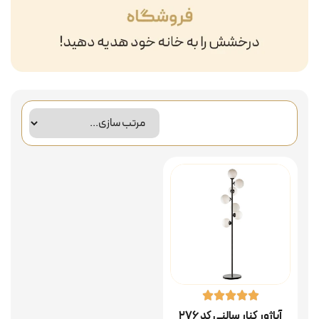
آباژور کنار سالنی کد ۲۷۶