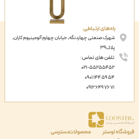
راه‌های ارتباطی
شهرک صنعتی چهاردنگه, خیابان چهارم آلومینیوم کاران,
پلاک39
تلفن های تماس:
021-55255452
54 59 144 0901
71 76 649 0912
فروشگاه لوستر
محصولات
دسترسی