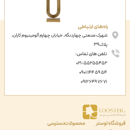
راه‌های ارتباطی
شهرک صنعتی چهاردنگه, خیابان چهارم آلومینیوم کاران,
پلاک39
تلفن های تماس:
021-55255452
54 59 144 0901
71 76 649 0912
فروشگاه لوستر
محصولات
دسترسی