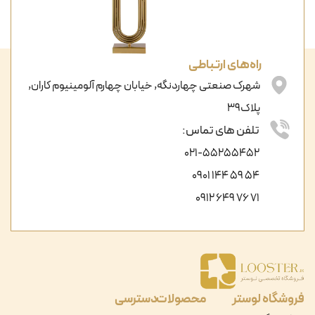
راه‌های ارتباطی
شهرک صنعتی چهاردنگه, خیابان چهارم آلومینیوم کاران,
پلاک39
تلفن های تماس:
021-55255452
54 59 144 0901
71 76 649 0912
فروشگاه لوستر
محصولات
دسترسی