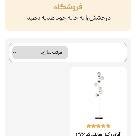
آباژور کنار سالنی کد ۲۷۶