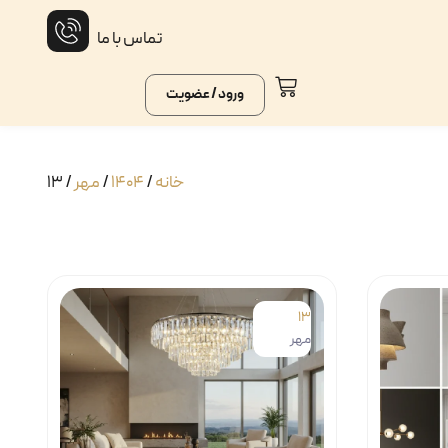
تماس با ما
ورود / عضویت
خانه
/
1404
/
مهر
/ 13
13
مهر