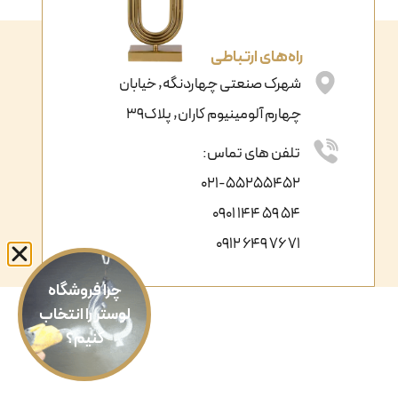
راه‌های ارتباطی
شهرک صنعتی چهاردنگه, خیابان
چهارم آلومینیوم کاران, پلاک39
تلفن های تماس:
021-55255452
54 59 144 0901
71 76 649 0912
چرا فروشگاه
لوستر را انتخاب
کنیم؟