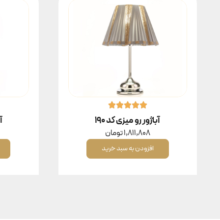
آباژور رو میزی کد ۱۹۰
آ
1,811,808
تومان
افزودن به سبد خرید