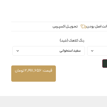
نت اصل بودن
تحـویــل اکسپـرس
رنگ کلاهک (شید)
قیمت:
2,197,656
تومان