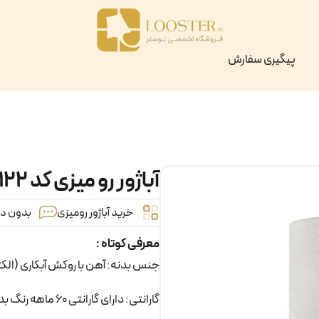
پیگیری سفارش
آباژور رو میزی کد ۱۲۲
خرید آباژور رومیزی
بدون دید
معرفی کوتاه :
جنس بدنه: آهن با روکش آبکاری (الک
گارانتی: دارای گارانتی 60 ماهه رنگ بدنه