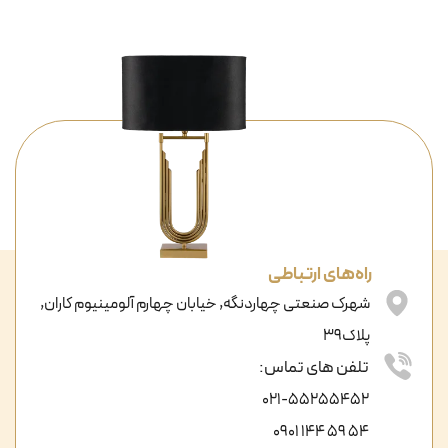
راه‌های ارتباطی
شهرک صنعتی چهاردنگه, خیابان چهارم آلومینیوم کاران,
پلاک39
تلفن های تماس:
021-55255452
54 59 144 0901