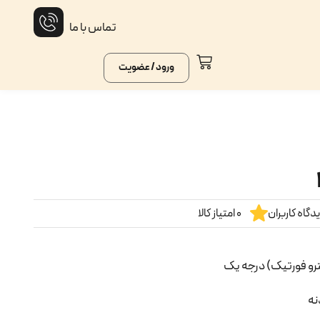
تماس با ما
ورود / عضویت
گاه کاربران
0 امتیاز کالا
ترو فورتیک) درجه یک