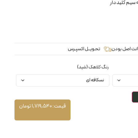
سیم کلید دار
نت اصل بودن
تحـویــل اکسپـرس
رنگ کلاهک (شید)
قیمت:
1,719,540
تومان