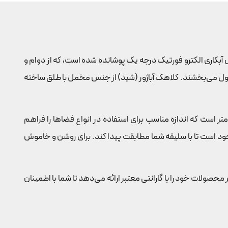
 با روکش آبکاری الکترو فورتیک درجه یک پوشانده شده است، که از دوام و
حصول می‌بخشند. کلاهک آباژور (شید) از جنس مخمل با طلق ساخته
 43×30×30 سانتی‌متر و ارتفاع کلی 43 سانتی‌متر طراحی شده است. ارتفاع پایه 30 سانتی‌متر و ارتفاع شید 21 سانتی‌متر است که اندازه مناسب برای استفاده در انواع فضاها را فراهم
1 سانتی‌متر و قطر پایینی برابر 30 سانتی‌متر دارد. علاوه بر این، کلاهک آباژور در 12 رنگ مختلف موجود است تا با سلیقه شما مطابقت پیدا کند. برای روشن و خاموش
حصولات خود را با گارانتی معتبر ارائه می‌دهد تا شما با اطمینان