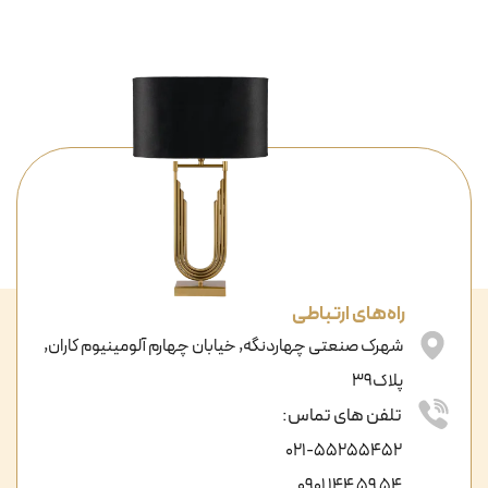
راه‌های ارتباطی
شهرک صنعتی چهاردنگه, خیابان چهارم آلومینیوم کاران,
پلاک39
تلفن های تماس:
021-55255452
54 59 144 0901