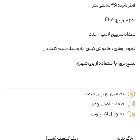
قطر شید: 35سانتی‌متر
نوع سرپیچ: E27
تعداد سرپیچ لامپ: 1 عدد
نحوه روشن ، خاموش کردن: به وسیله سیم کلید دار
منبع برق: با استفاده از برق شهری
تضمین بهترین قیمت
ضمانت اصل بودن
تحـویــل اکسپـرس
رنگ بدنه
رنگ کلاهک (شید)