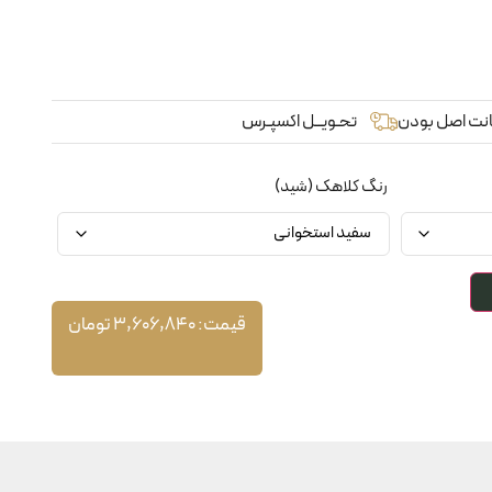
نت اصل بودن
تحـویــل اکسپـرس
رنگ کلاهک (شید)
قیمت:
3,606,840
تومان