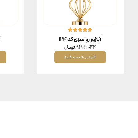
آباژور رو میزی کد ۱۲۴
آ
2,206,044
تومان
افزودن به سبد خرید