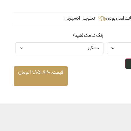
نت اصل بودن
تحـویــل اکسپـرس
رنگ کلاهک (شید)
قیمت:
2,851,920
تومان