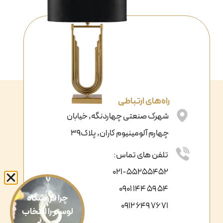
راه‌های ارتباطی
شهرک صنعتی چهاردنگه, خیابان
چهارم آلومینیوم کاران, پلاک39
تلفن های تماس:
021-55255452
54 59 144 0901
چرا فروشگاه
71 76 649 0912
لوستر را انتخاب