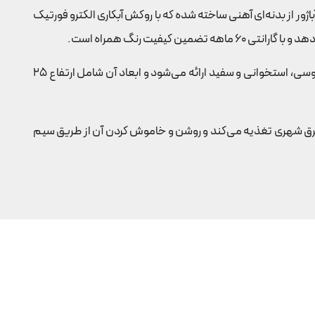
 این آباژور از بدنه‌ای آهنی ساخته شده که با روکش آبکاری الکترو فورتیک
تضمین کیفیت رنگ همراه است.
کلاهک (شید) این آباژور از مخمل با طلق ساخته شده است که علاوه بر زیبایی، قابلیت شست‌وشو نیز دارد. شید در رنگ‌های مشکی، کرم، طوسی، استخوانی و سفید ارائه می‌شود و ابعاد آن شامل ارتفاع 25
 است که شامل پایه‌ای به ارتفاع 50 سانتی‌متر می‌شود. آباژور رو میزی کد 163 دارای یک سرپیچ E27 است که از برق شهری تغذیه می‌کند و روشن و خاموش کردن آن از طریق سیم