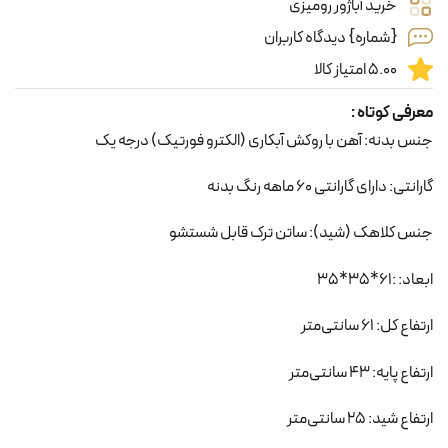
خرید آباژور رومیزی
{شماره} دیدگاه کاربران
5.00 امتیاز کالا
معرفی کوتاه :
جنس بدنه: آهن با روکش آبکاری (الکترو فورتیک) درجه یک
گارانتی: دارای گارانتی 60 ماهه رنگ بدنه
جنس کلاهک (شید): ساتن ترک قابل شستشو
ابعاد: :61*35*35
ارتفاع کل: 61 سانتی‌متر
ارتفاع پایه: 43 سانتی‌متر
ارتفاع شید: 25 سانتی‌متر