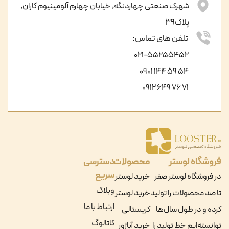
شهرک صنعتی چهاردنگه, خیابان چهارم آلومینیوم کاران,
پلاک39
تلفن های تماس:
021-55255452
54 59 144 0901
71 76 649 0912
فروشگاه لوستر
محصولات
دسترسی
سریع
در فروشگاه لوستر صفر
خرید لوستر
وبلاگ
تا صد محصولات را تولید
خرید لوستر
ارتباط با ما
کرده و در طول سال‌ها
کریستالی
کاتالوگ
توانسته‌ایم خط تولید را
خرید آباژور