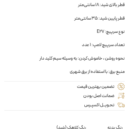
قطر بالای شید: 18 سانتی‌متر
قطر پایین شید: 35 سانتی‌متر
نوع سرپیچ: E27
تعداد سرپیچ لامپ: 1 عدد
نحوه روشن ، خاموش کردن: به وسیله سیم کلید دار
منبع برق: با استفاده از برق شهری
تضمین بهترین قیمت
ضمانت اصل بودن
تحـویــل اکسپـرس
رنگ بدنه
رنگ کلاهک (شید)