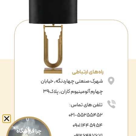
راه‌های ارتباطی
شهرک صنعتی چهاردنگه, خیابان
چهارم آلومینیوم کاران, پلاک39
تلفن های تماس:
021-55255452
54 59 144 0901
چرا فروشگاه
71 76 649 0912