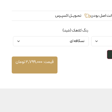
نت اصل بودن
تحـویــل اکسپـرس
رنگ کلاهک (شید)
قیمت:
2,799,000
تومان