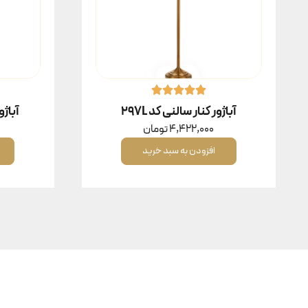
آباژور کنار سالنی کد 297L
آباژور
4,422,000
تومان
افزودن به سبد خرید