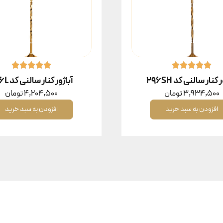
 کنار سالنی کد 296SH
آباژور کنار سالنی کد 296L
3,934,500
تومان
4,204,500
تومان
افزودن به سبد خرید
افزودن به سبد خرید