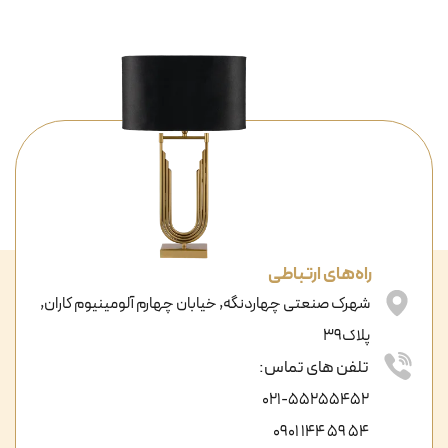
راه‌های ارتباطی
شهرک صنعتی چهاردنگه, خیابان چهارم آلومینیوم کاران,
پلاک39
تلفن های تماس:
021-55255452
54 59 144 0901