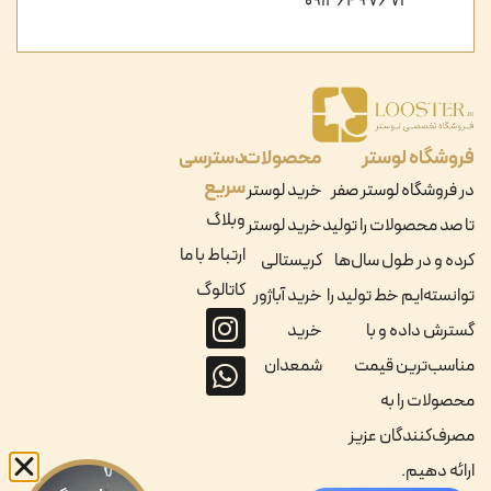
71 76 649 0912
فروشگاه لوستر
محصولات
دسترسی
سریع
در فروشگاه لوستر صفر
خرید لوستر
وبلاگ
تا صد محصولات را تولید
خرید لوستر
ارتباط با ما
کرده و در طول سال‌ها
کریستالی
کاتالوگ
توانسته‌ایم خط تولید را
خرید آباژور
گسترش داده و با
خرید
مناسب‌ترین قیمت
شمعدان
محصولات را به
مصرف‌کنندگان عزیز
ارائه دهیم.