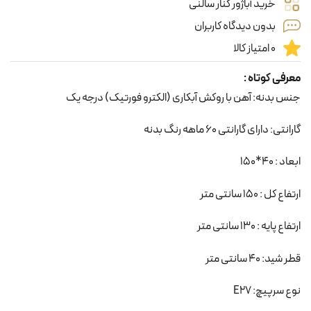
خرید آباژور کنار سالنی
بدون دیدگاه کاربران
0 امتیاز کالا
معرفی کوتاه :
جنس بدنه: آهن با روکش آبکاری (الکترو فورتیک) درجه یک
گارانتی: دارای گارانتی 60 ماهه رنگ بدنه
ابعاد : 40*150
ارتفاع کل : 150 سانتی متر
ارتفاع پایه : 130 سانتی متر
قطر شید: 40 سانتی متر
نوع سرپیچ: E27