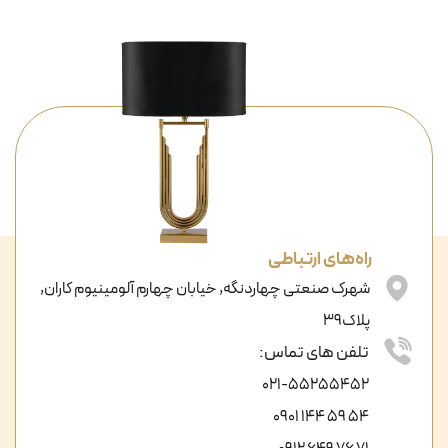
راه‌های ارتباطی
شهرک صنعتی چهاردنگه, خیابان چهارم آلومینیوم کاران,
پلاک39
تلفن های تماس:
021-55255452
54 59 144 0901