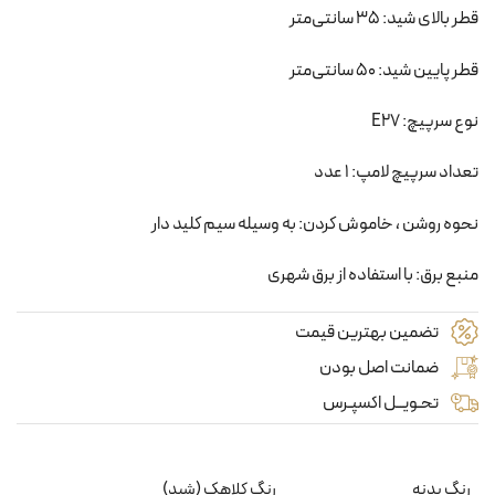
قطر بالای شید: 35 سانتی‌متر
قطر پایین شید: 50 سانتی‌متر
نوع سرپیچ: E27
تعداد سرپیچ لامپ: 1 عدد
نحوه روشن ، خاموش کردن: به وسیله سیم کلید دار
منبع برق: با استفاده از برق شهری
تضمین بهترین قیمت
ضمانت اصل بودن
تحـویــل اکسپـرس
رنگ بدنه
رنگ کلاهک (شید)