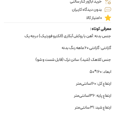
خرید آباژور کنار سالنی
بدون دیدگاه کاربران
0 امتیاز کالا
معرفی کوتاه :
جنس بدنه: آهن با روکش آبکاری (الکترو فورتیک) درجه یک
گارانتی: گارانتی 60 ماهه رنگ بدنه
جنس کلاهک (شید): ساتن ترک (قابل شست و شو)
ابعاد: 160*50
ارتفاع کل: 160سانتی‌متر
ارتفاع پایه: 136سانتی‌متر
ارتفاع شید: 31 سانتی‌متر