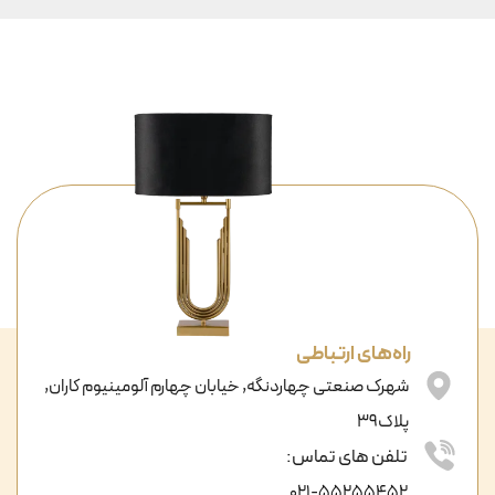
راه‌های ارتباطی
شهرک صنعتی چهاردنگه, خیابان چهارم آلومینیوم کاران,
پلاک39
تلفن های تماس:
021-55255452