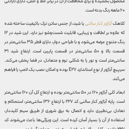
محصول بخشیده و برای محافظت از آن در برابر خط و خش، دارای گارانتی
60 ماهه رنگ بدنه است.
کلاهک
آباژور کنار سالنی
یا شید، از جنس ساتن ترک باکیفیت ساخته شده
که علاوه بر لطافت و زیبایی، قابلیت شست‌وشو نیز دارد. این شید در 12
رنگ متنوع عرضه می‌شود و با طراحی دوار، دارای قطر 35 سانتی‌متر در
قسمت بالا و 50 سانتی‌متر در قسمت پایین است. ارتفاع شید 31
سانتی‌متر است و نور را به شکلی نرم و متعادل در فضا پخش می‌کند.
سرپیچ آباژور از نوع استاندارد E27 بوده و امکان نصب یک لامپ را فراهم
می‌کند.
ابعاد کلی آباژور 160 در 50 سانتی‌متر بوده و ارتفاع کل آن 160 سانتی‌متر
است. پایه آباژور کنار سالنی کد 227 با ارتفاع 136 سانتی‌متر، استحکام و
تعادل بی‌نظیری دارد و اتصال به برق شهری از طریق سیم کلیددار،
استفاده از آن را بسیار آسان کرده است. این ویژگی‌ها باعث می‌شوند کد