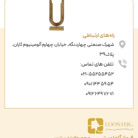
راه‌های ارتباطی
شهرک صنعتی چهاردنگه, خیابان چهارم آلومینیوم کاران,
پلاک39
تلفن های تماس:
021-55255452
54 59 144 0901
71 76 649 0912