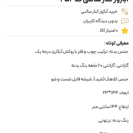
خرید آباژور کنار سالنی
بدون دیدگاه کاربران
0 امتیاز کالا
معرفی کوتاه :
جنس بدنه: ترکیب چوب و فلز با روکش آبکاری درجه یک
گارانتی: گارانتی 60 ماهه رنگ بدنه
جنس کلاهک(شید): شیشه قابل شست و شو
ابعاد:144*23
ارتقاع:144 سانتی متر
رنگ بدنه: زیتونی