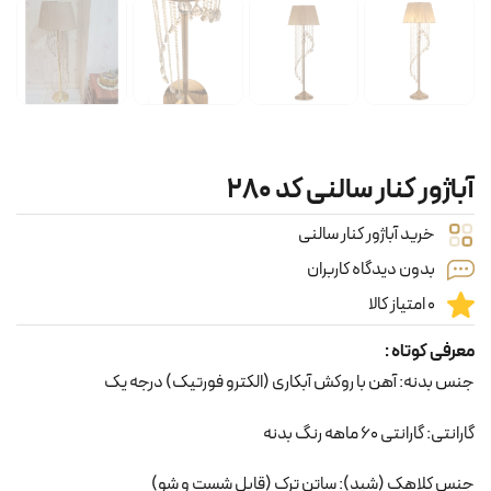
آباژور کنار سالنی کد ۲۸۰
خرید آباژور کنار سالنی
بدون دیدگاه کاربران
0 امتیاز کالا
معرفی کوتاه :
جنس بدنه: آهن با روکش آبکاری (الکترو فورتیک) درجه یک
گارانتی: گارانتی 60 ماهه رنگ بدنه
جنس کلاهک (شید): ساتن ترک (قابل شست و شو)