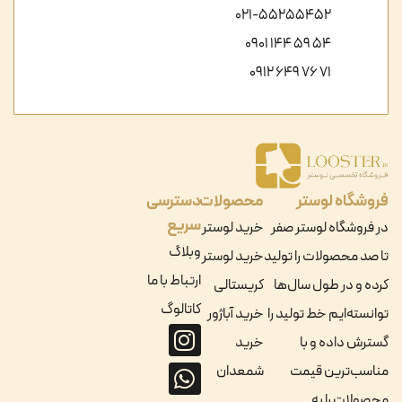
021-55255452
54 59 144 0901
71 76 649 0912
فروشگاه لوستر
محصولات
دسترسی
سریع
در فروشگاه لوستر صفر
خرید لوستر
وبلاگ
تا صد محصولات را تولید
خرید لوستر
ارتباط با ما
کرده و در طول سال‌ها
کریستالی
کاتالوگ
توانسته‌ایم خط تولید را
خرید آباژور
گسترش داده و با
خرید
مناسب‌ترین قیمت
شمعدان
محصولات را به