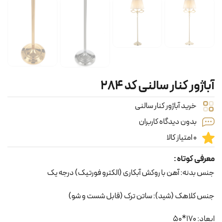
آباژور کنار سالنی کد ۲۸۴
خرید آباژور کنار سالنی
بدون دیدگاه کاربران
0 امتیاز کالا
معرفی کوتاه :
جنس بدنه: آهن با روکش آبکاری (الکترو فورتیک) درجه یک
جنس کلاهک (شید): ساتن ترک (قابل شست و شو)
ابعاد: 170*50