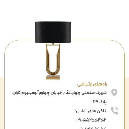
راه‌های ارتباطی
شهرک صنعتی چهاردنگه, خیابان چهارم آلومینیوم کاران,
پلاک39
تلفن های تماس:
021-55255452