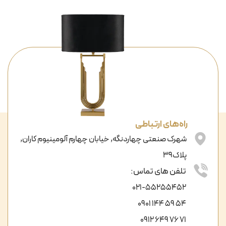
راه‌های ارتباطی
شهرک صنعتی چهاردنگه, خیابان چهارم آلومینیوم کاران,
پلاک39
تلفن های تماس:
021-55255452
54 59 144 0901
71 76 649 0912