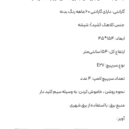
گارانتی: دارای گارانتی 60 ماهه رنگ بدنه
جنس کلاهک (شید): شیشه
ابعاد: 154*45
ارتفاع کل: 154 سانتی‌متر
نوع سرپیچ: E27
تعداد سرپیچ لامپ: 4 عدد
نحوه روشن ، خاموش کردن: به وسیله سیم کلید دار
منبع برق: با استفاده از برق شهری
آویز :