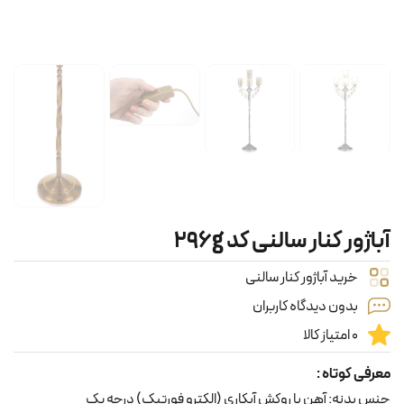
آباژور کنار سالنی کد 296g
خرید آباژور کنار سالنی
بدون دیدگاه کاربران
0 امتیاز کالا
معرفی کوتاه :
جنس بدنه: آهن با روکش آبکاری (الکترو فورتیک) درجه یک