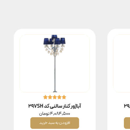
آباژور کنار سالنی کد 297SH
4,084,500
تومان
افزودن به سبد خرید