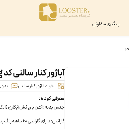
پیگیری سفارش
آباژور کنار سالنی کد 298g
خرید آباژور کنار سالنی
بدون 
معرفی کوتاه :
جنس بدنه: آهن با روکش آبکاری (الک
گارانتی: دارای گارانتی 60 ماهه رنگ بدنه