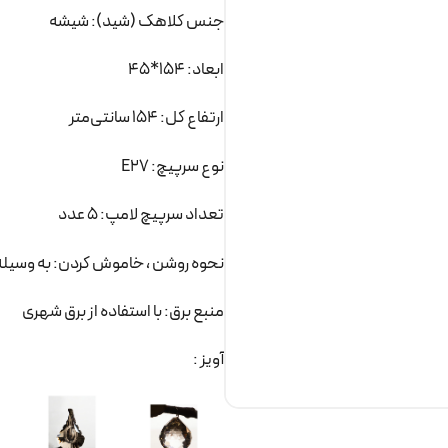
جنس کلاهک (شید): شیشه
ابعاد: 154*45
ارتفاع کل: 154 سانتی‌متر
نوع سرپیچ: E27
تعداد سرپیچ لامپ: 5 عدد
نحوه روشن ، خاموش کردن: به وسیله 
منبع برق: با استفاده از برق شهری
آویز :