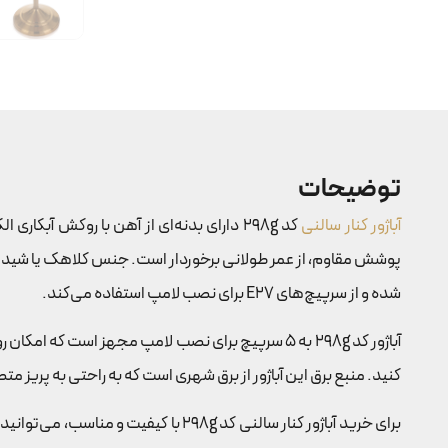
توضیحات
آباژور کنار سالنی
کد 298g دارای بدنه‌ای از آهن با روکش آب
شده و از سرپیچ‌های E27 برای نصب لامپ استفاده می‌کند.
آباژور کد 298g به 5 سرپیچ برای نصب لامپ مجهز است
کنید. منبع برق این آباژور از برق شهری است که به راحتی به پریز متصل می‌شود و نیاز به تغییرات پ
برای خرید آباژور کنار سالنی کد 298g با کیفیت و مناسب، می‌توانید به