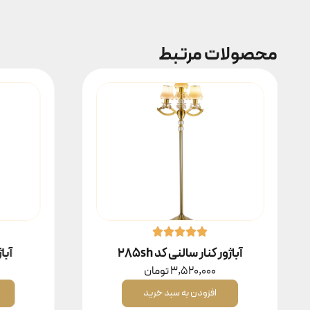
محصولات مرتبط
آباژور کنار سالنی کد 285sh
آباژ
3,520,000
تومان
افزودن به سبد خرید