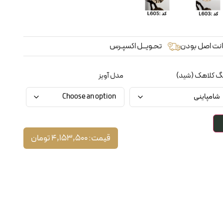
نت اصل بودن
تحـویــل اکسپـرس
گ کلاهک (شید)
مدل آویز
قیمت:
4,153,500
تومان