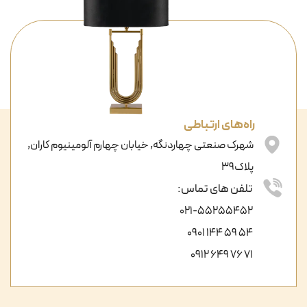
راه‌های ارتباطی
شهرک صنعتی چهاردنگه, خیابان چهارم آلومینیوم کاران,
پلاک39
تلفن های تماس:
021-55255452
54 59 144 0901
71 76 649 0912