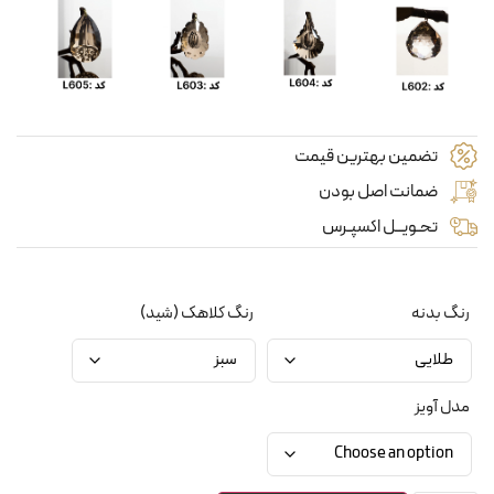
تضمین بهترین قیمت
ضمانت اصل بودن
تحـویــل اکسپـرس
رنگ بدنه
رنگ کلاهک (شید)
مدل آویز