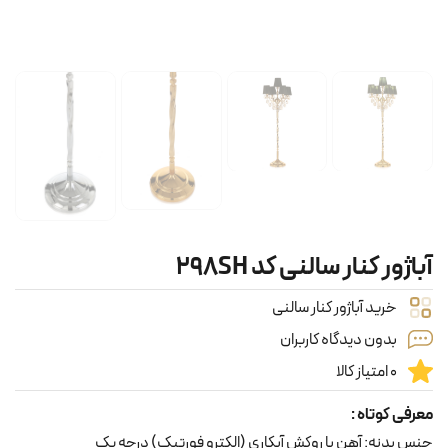
آباژور کنار سالنی کد 298SH
خرید آباژور کنار سالنی
بدون دیدگاه کاربران
0 امتیاز کالا
معرفی کوتاه :
جنس بدنه: آهن با روکش آبکاری (الکترو فورتیک) درجه یک