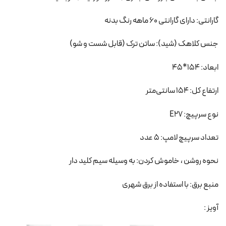
گارانتی: دارای گارانتی 60 ماهه رنگ بدنه
جنس کلاهک (شید): ساتن ترک (قابل شست و شو)
ابعاد: 154*45
ارتفاع کل: 154 سانتی‌متر
نوع سرپیچ: E27
تعداد سرپیچ لامپ: 5 عدد
نحوه روشن ، خاموش کردن: به وسیله سیم کلید دار
منبع برق: با استفاده از برق شهری
آویز :