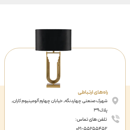
راه‌های ارتباطی
شهرک صنعتی چهاردنگه, خیابان چهارم آلومینیوم کاران,
پلاک39
تلفن های تماس:
021-55255452