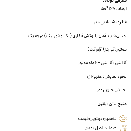
معرفی کوتاه :
ابعاد : 168*50
قطر : 50 سانتی متر
جنس قاب : آهن با روکش آبکاری (الکترو فورتیک) درجه یک
موتور : کوارتز ( آرام گرد )
گارانتی : گارانتی 24 ماه موتور
نحوه نمایش : عقربه ای
نمایش زمان : رومی
منبع انرژی : باتری
تضمین بهترین قیمت
ضمانت اصل بودن