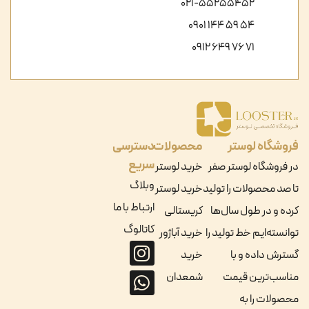
021-55255452
54 59 144 0901
71 76 649 0912
فروشگاه لوستر
محصولات
دسترسی
سریع
در فروشگاه لوستر صفر
خرید لوستر
وبلاگ
تا صد محصولات را تولید
خرید لوستر
ارتباط با ما
کرده و در طول سال‌ها
کریستالی
کاتالوگ
توانسته‌ایم خط تولید را
خرید آباژور
گسترش داده و با
خرید
مناسب‌ترین قیمت
شمعدان
محصولات را به