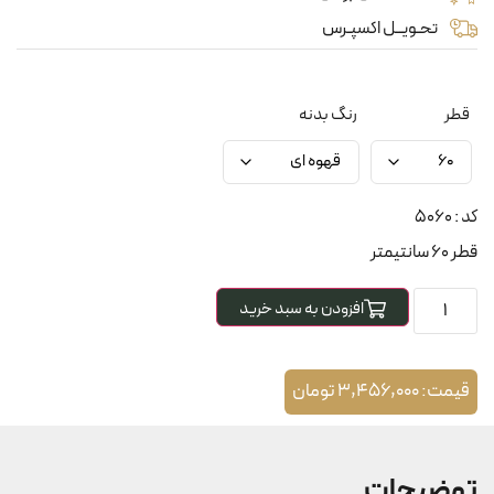
تحـویــل اکسپـرس
قطر
رنگ بدنه
کد : 5060
قطر 60 سانتیمتر
افزودن به سبد خرید
قیمت:
3,456,000
تومان
توضیحات