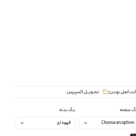
نت اصل بودن
تحـویــل اکسپـرس
گ صفحه
رنگ بدنه