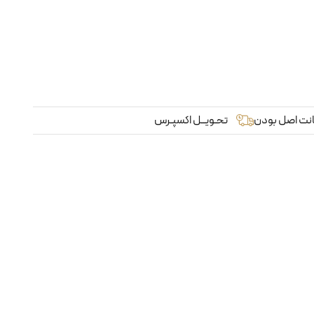
نت اصل بودن
تحـویــل اکسپـرس