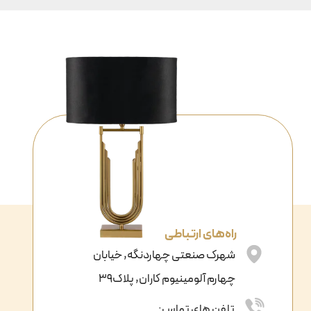
راه‌های ارتباطی
شهرک صنعتی چهاردنگه, خیابان
چهارم آلومینیوم کاران, پلاک39
تلفن های تماس: