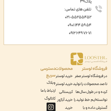
پلاک39
تلفن های تماس:
021-55255452
54 59 144 0901
71 76 649 0912
فروشگاه لوستر
محصولات
دسترسی
سریع
در فروشگاه لوستر صفر
خرید لوستر
وبلاگ
تا صد محصولات را تولید
خرید لوستر
ارتباط با ما
کرده و در طول سال‌ها
کریستالی
کاتالوگ
توانسته‌ایم خط تولید را
خرید آباژور
گسترش داده و با
خرید