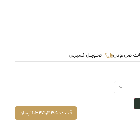
نت اصل بودن
تحـویــل اکسپـرس
قیمت:
1,345,435
تومان