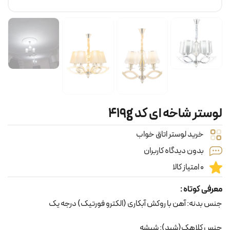
لوستر شاخه ای کد 419g
خرید لوستر اتاق خواب
بدون دیدگاه کاربران
0 امتیاز کالا
معرفی کوتاه :
جنس بدنه: آهن با روکش آبکاری (الکترو فورتیک) درجه یک
جنس کلاهک(شید): شیشه