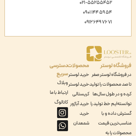
021-55255452
54 59 144 0901
71 76 649 0912
فروشگاه لوستر
محصولات
دسترسی
سریع
در فروشگاه لوستر صفر
خرید لوستر
وبلاگ
تا صد محصولات را تولید
خرید لوستر
ارتباط با ما
کرده و در طول سال‌ها
کریستالی
کاتالوگ
توانسته‌ایم خط تولید را
خرید آباژور
گسترش داده و با
خرید
مناسب‌ترین قیمت
شمعدان
محصولات را به