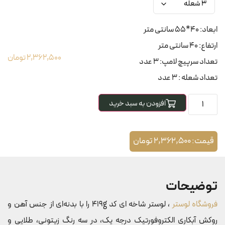
ابعاد: 40*55 سانتی متر
ارتفاع: 40 سانتی متر
2,362,500
تومان
تعداد سرپیچ لامپ: 3 عدد
تعداد شعله : 3 عدد
افزودن به سبد خرید
قیمت:
2,362,500
تومان
توضیحات
فروشگاه لوستر
، لوستر شاخه ای کد 419g را با بدنه‌ای از جنس آهن و
روکش آبکاری الکتروفورتیک درجه یک، در سه رنگ زیتونی، طلایی و