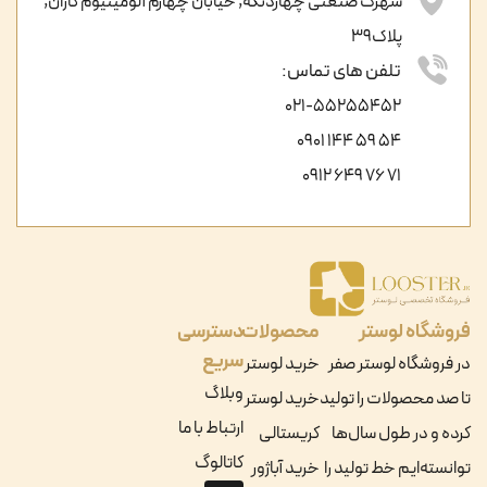
شهرک صنعتی چهاردنگه, خیابان چهارم آلومینیوم کاران,
پلاک39
تلفن های تماس:
021-55255452
54 59 144 0901
71 76 649 0912
فروشگاه لوستر
محصولات
دسترسی
سریع
در فروشگاه لوستر صفر
خرید لوستر
وبلاگ
تا صد محصولات را تولید
خرید لوستر
ارتباط با ما
کرده و در طول سال‌ها
کریستالی
کاتالوگ
توانسته‌ایم خط تولید را
خرید آباژور