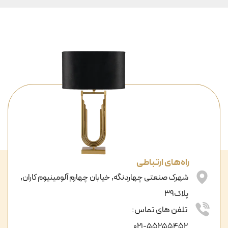
راه‌های ارتباطی
شهرک صنعتی چهاردنگه, خیابان چهارم آلومینیوم کاران,
پلاک39
تلفن های تماس:
021-55255452