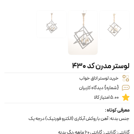
لوستر مدرن کد ۴۳۰
خرید لوستر اتاق خواب
{شماره} دیدگاه کاربران
5.00 امتیاز کالا
معرفی کوتاه :
جنس بدنه: آهن با روکش آبکاری (الکترو فورتیک) درجه یک
گارانتی: گارانتی: گارانتی 60 ماهه رنگ بدنه