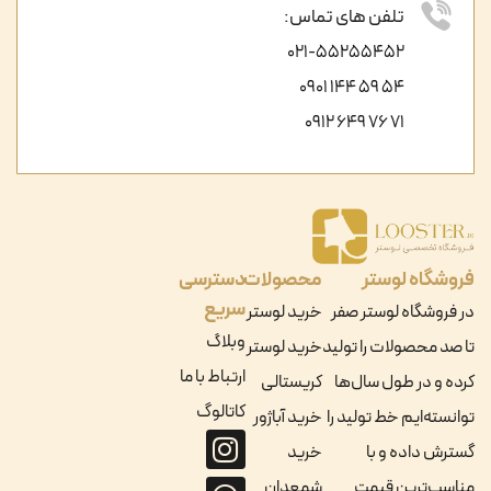
تلفن های تماس:
021-55255452
54 59 144 0901
71 76 649 0912
فروشگاه لوستر
محصولات
دسترسی
سریع
در فروشگاه لوستر صفر
خرید لوستر
وبلاگ
تا صد محصولات را تولید
خرید لوستر
ارتباط با ما
کرده و در طول سال‌ها
کریستالی
کاتالوگ
توانسته‌ایم خط تولید را
خرید آباژور
گسترش داده و با
خرید
مناسب‌ترین قیمت
شمعدان