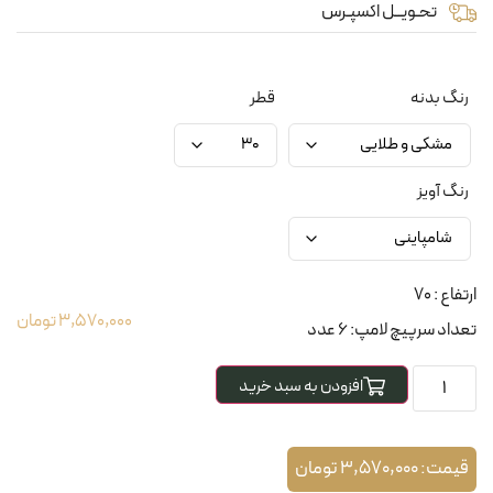
تحـویــل اکسپـرس
رنگ بدنه
قطر
رنگ آویز
ارتفاع : 70
3,570,000
تومان
تعداد سرپیچ لامپ: 6 عدد
افزودن به سبد خرید
قیمت:
3,570,000
تومان