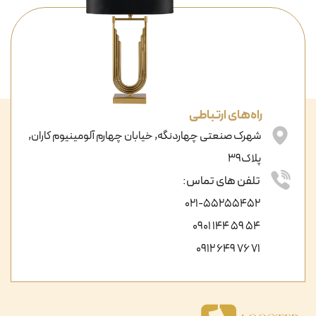
راه‌های ارتباطی
شهرک صنعتی چهاردنگه, خیابان چهارم آلومینیوم کاران,
پلاک39
تلفن های تماس:
021-55255452
54 59 144 0901
71 76 649 0912