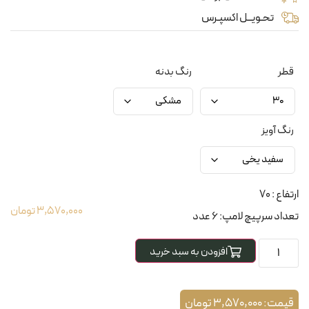
تحـویــل اکسپـرس
قطر
رنگ بدنه
رنگ آویز
ارتفاع : 70
3,570,000
تومان
تعداد سرپیچ لامپ: 6 عدد
افزودن به سبد خرید
قیمت:
3,570,000
تومان