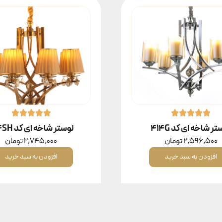
ر شاخه ای کد 414G
لوستر شاخه ای کد 414SH
2,596,500
تومان
2,745,000
تومان
افزودن به سبد خرید
افزودن به سبد خرید