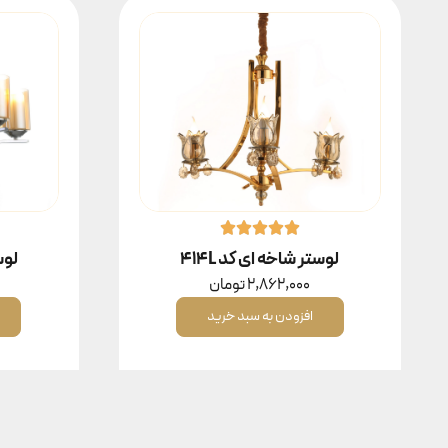
لوستر شاخه ای کد 414L
لوست
2,862,000
تومان
افزودن به سبد خرید