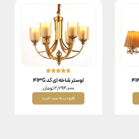
لوستر شاخه ای کد 413G
2,694,000
تومان
افزودن به سبد خرید