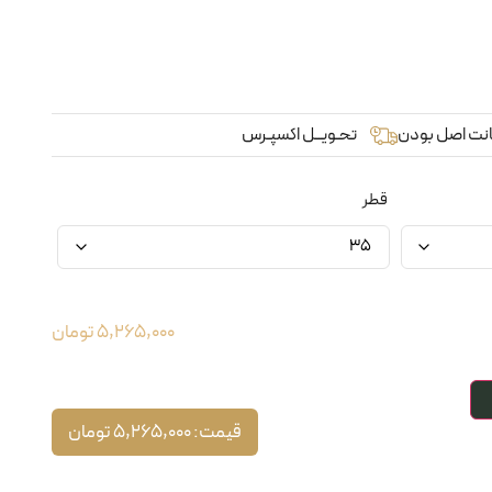
نت اصل بودن
تحـویــل اکسپـرس
قطر
5,265,000
تومان
قیمت:
5,265,000
تومان