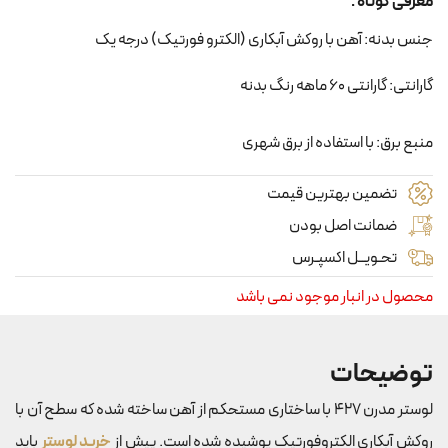
معرفی کوتاه :
جنس بدنه: آهن با روکش آبکاری (الکترو فورتیک) درجه یک
گارانتی: گارانتی 60 ماهه رنگ بدنه
منبع برق: با استفاده از برق شهری
تضمین بهترین قیمت
ضمانت اصل بودن
تحـویــل اکسپـرس
محصول در انبار موجود نمی باشد
توضیحات
لوستر مدرن 427 با ساختاری مستحکم از آهن ساخته شده که سطح آن با
روکش آبکاری الکتروفورتیک پوشیده شده است. پیش از
خرید لوستر
باید