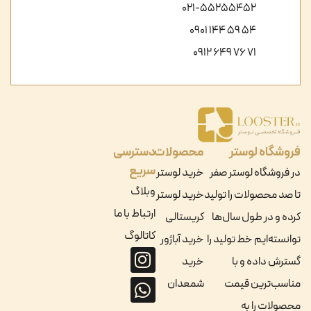
021-55255452
54 59 144 0901
71 76 649 0912
فروشگاه لوستر
محصولات
دسترسی
سریع
در فروشگاه لوستر صفر
خرید لوستر
وبلاگ
تا صد محصولات را تولید
خرید لوستر
ارتباط با ما
کرده و در طول سال‌ها
کریستالی
کاتالوگ
توانسته‌ایم خط تولید را
خرید آباژور
گسترش داده و با
خرید
مناسب‌ترین قیمت
شمعدان
محصولات را به